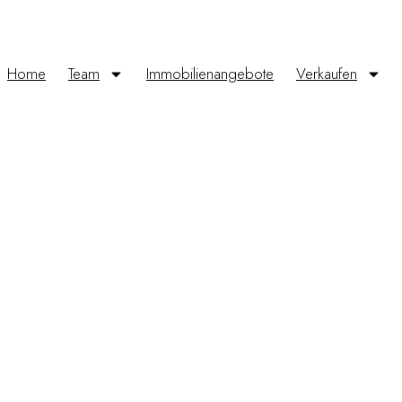
Home
Team
Immobilienangebote
Verkaufen
Home
Team
I