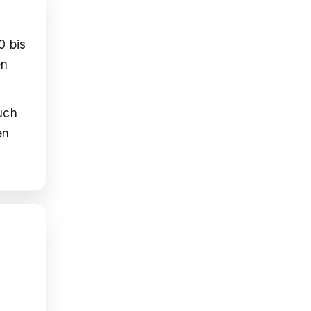
0 bis
en
uch
en