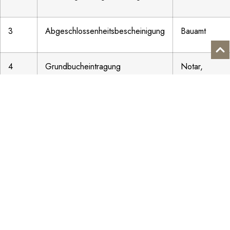
3
Abgeschlossenheitsbescheinigung
Bauamt
4
Grundbucheintragung
Notar,
Grundbucham
5
Einzelverkauf der Wohnungen
Makler
Eine saubere Vorbereitung ist entscheidend. Wer plant,
später einzelne Einheiten über einen professionellen
Partner zu vermarkten, sollte die Vermarktungsstrategie
bereits vor der Aufteilung festlegen.