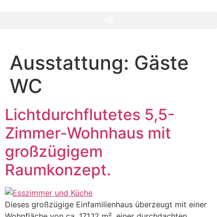
Zum
Inhalt
springen
Ausstattung:
Gäste
WC
Lichtdurchflutetes 5,5-
Zimmer-Wohnhaus mit
großzügigem
Raumkonzept.
Dieses großzügige Einfamilienhaus überzeugt mit einer
Wohnfläche von ca. 171,12 m², einer durchdachten