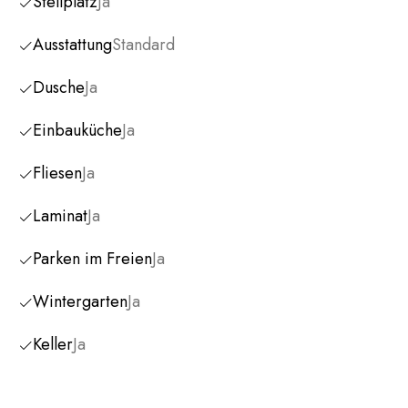
Stellplatz
Ja
Ausstattung
Standard
Dusche
Ja
Einbauküche
Ja
Fliesen
Ja
Laminat
Ja
Parken im Freien
Ja
Wintergarten
Ja
Keller
Ja