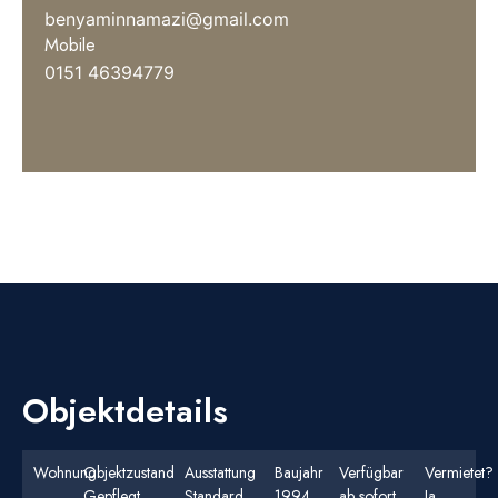
benyaminnamazi@gmail.com
Mobile
0151 46394779
Objektdetails
Wohnung
Objektzustand
Ausstattung
Baujahr
Verfügbar
Vermietet?
Gepflegt
Standard
1994
ab sofort
Ja