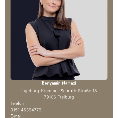
Benyamin Namazi
Ingeborg-Krummer-Schroth-Straße 18
79106 Freiburg
Telefon
0151 46394779
E-Mail