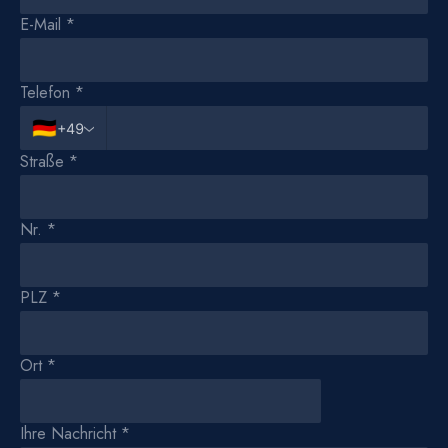
E-Mail
*
Telefon
*
🇩🇪
+49
Straße
*
Nr.
*
PLZ
*
Ort
*
Ihre Nachricht
*