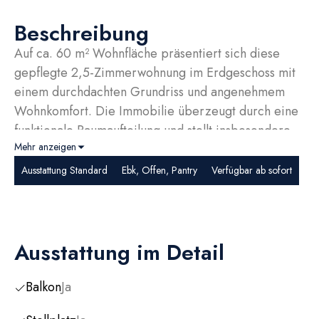
Beschreibung
Auf ca. 60 m² Wohnfläche präsentiert sich diese
gepflegte 2,5-Zimmerwohnung im Erdgeschoss mit
einem durchdachten Grundriss und angenehmem
Wohnkomfort. Die Immobilie überzeugt durch eine
funktionale Raumaufteilung und stellt insbesondere
Mehr anzeigen
für Kapitalanleger eine attraktive
Investitionsmöglichkeit dar.
Ausstattung Standard
Ebk, Offen, Pantry
Verfügbar ab sofort
Die Wohnung verfügt über ein großzügiges
Wohnzimmer, ein Schlafzimmer sowie ein weiteres
Zimmer im Dachgeschoss, das im Stil eines
Ausstattung im Detail
Winterg...
Balkon
Ja