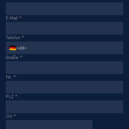
E-Mail
*
Telefon
*
🇩🇪
+49
Straße
*
Nr.
*
PLZ
*
Ort
*