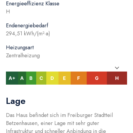
Energieeffizienz Klasse
H
Endenergiebedarf
294,51 kWh/(m²·a)
Heizungsart
Zentralheizung
A+
A
B
C
D
E
F
G
H
Lage
Das Haus befindet sich im Freiburger Stadtteil
Betzenhausen, einer Lage mit sehr guter
Infrastruktur und schneller Anbindung in die