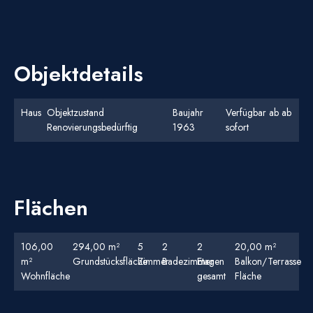
Objektdetails
Haus
Objektzustand
Baujahr
Verfügbar ab ab
Renovierungsbedürftig
1963
sofort
Flächen
106,00
294,00 m²
5
2
2
20,00 m²
m²
Grundstücksfläche
Zimmer
Badezimmer
Etagen
Balkon/Terrasse
Wohnfläche
gesamt
Fläche