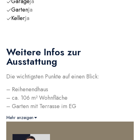
Garage
Ja
Garten
Ja
Keller
Ja
Weitere Infos zur
Ausstattung
Die wichtigsten Punkte auf einen Blick:
– Reihenendhaus
– ca. 106 m² Wohnfläche
– Garten mit Terrasse im EG
– Balkon im OG
Mehr anzeigen
– 2x Badezimmer mit Badewanne, Dusche (das Bad
im OG wurde in 2022 vollständig saniert)