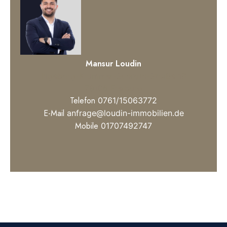
– Gaszentralheizung aus 2019
– Voll unterkellert
– Speicher vorhanden
– 1x Garage hinter dem Haus (zzgl. 20.000,00 €)
– Weitere Parkplätze stehen vor dem Haus
Mansur Loudin
kostenfrei zur Verfügung.
Ingeborg-Krummer-Schroth-Straße 18
...
79106 Freiburg
Telefon
0761/15063772
E-Mail
anfrage@loudin-immobilien.de
Mobile
01707492747